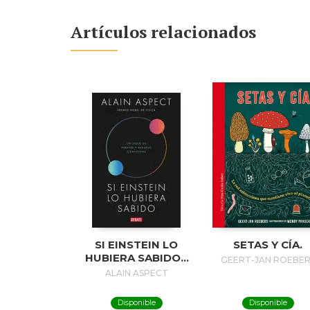
Artículos relacionados
SI EINSTEIN LO
SETAS Y CÍA.
HUBIERA SABIDO /
GEERT-JAN ROEBER
IF EINSTEIN HAD
ALAIN ASPECT
KNOWN
Disponible
Disponible