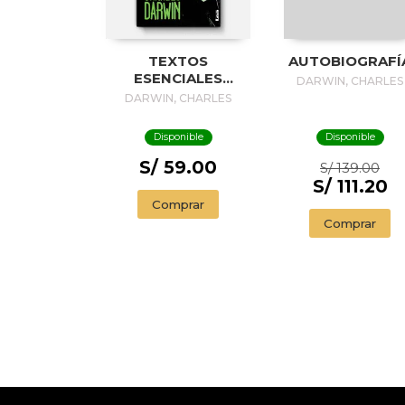
TEXTOS
AUTOBIOGRAFÍ
ESENCIALES
DARWIN, CHARLES
CHARLES DARWIN
DARWIN, CHARLES
Disponible
Disponible
S/ 59.00
S/ 139.00
S/ 111.20
Comprar
Comprar