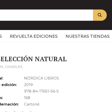
S
REVUELTA EDICIONES
NUESTRAS TIENDAS
SELECCIÓN NATURAL
N, CHARLES
l:
NÓRDICA LIBROS
 edición:
2019
978-84-17651-56-5
s:
168
ernación:
Cartoné