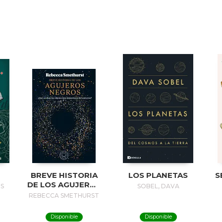
BREVE HISTORIA
LOS PLANETAS
S
DE LOS AGUJEROS
S
SOBEL, DAVA
NEGROS / A BRIEF
REBECCA SMETHURST
HISTORY OF
BLACK HOLES
Disponible
Disponible