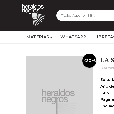
MATERIAS
WHATSAPP
LIBRETA
LA 
-20%
DARWI
Editoria
Año de
ISBN:
Página
Encuad