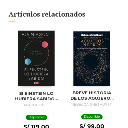
Artículos relacionados
BREVE HISTORIA
SI EINSTEIN LO
DE LOS AGUJEROS
HUBIERA SABIDO /
NEGROS / A BRIEF
IF EINSTEIN HAD
REBECCA SMETHURST
ALAIN ASPECT
HISTORY OF BLACK
KNOWN
HOLES
Disponible
Disponible
S/ 99.00
S/ 119.00