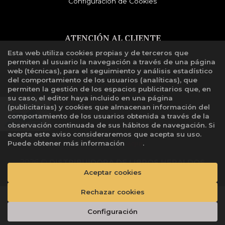
Configuración de Cookies
ATENCIÓN AL CLIENTE
Esta web utiliza cookies propias y de terceros que
Quiénes somos
permiten al usuario la navegación a través de una página
Libro de reclamaciones
web (técnicas), para el seguimiento y análisis estadístico
del comportamiento de los usuarios (analíticas), que
permiten la gestión de los espacios publicitarios que, en
su caso, el editor haya incluido en una página
(publicitarias) y cookies que almacenan información del
comportamiento de los usuarios obtenida a través de la
observación continuada de sus hábitos de navegación. Si
acepta este aviso consideraremos que acepta su uso.
Puede obtener más información
aquí
.
2026 ©
DISTRIBUIDORA DE LIBROS HERALDOS
Aceptar cookies
NEGROS SAC
. Todos los Derechos Reservados |
Grupo
Trevenque
Rechazar cookies
Añadir a mi cesta
Configuración