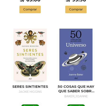
Comprar
Comprar
SERES SINTIENTES
50 COSAS QUE HAY
QUE SABER SOBRE
JACKIE HIGGINS
EL UNIVERSO
BAKER,JOANNE