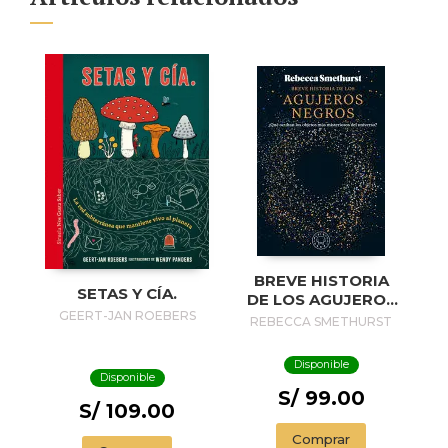
BREVE HISTORIA
SETAS Y CÍA.
DE LOS AGUJEROS
GEERT-JAN ROEBERS
NEGROS / A BRIEF
REBECCA SMETHURST
HISTORY OF BLACK
HOLES
Disponible
Disponible
S/ 99.00
S/ 109.00
Comprar