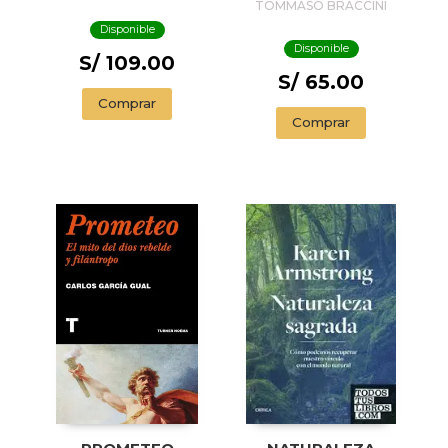
URBANAS DE HOY
Y VIKINGOS
TOMMASO BRACCINI
Y DE SIEMPRE
Disponible
Disponible
S/ 109.00
S/ 65.00
Comprar
Comprar