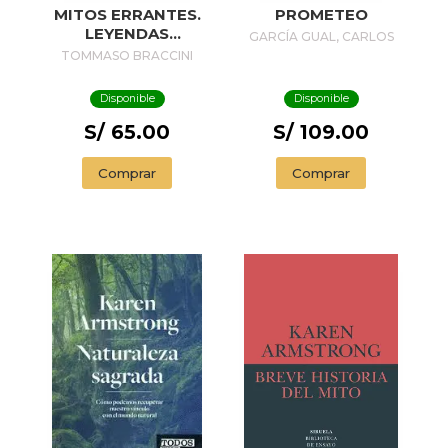
MITOS ERRANTES.
PROMETEO
LEYENDAS
GARCÍA GUAL, CARLOS
URBANAS DE HOY
TOMMASO BRACCINI
Y DE SIEMPRE
Disponible
Disponible
S/ 65.00
S/ 109.00
Comprar
Comprar