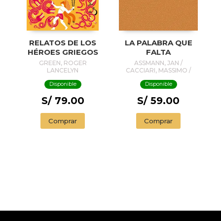
RELATOS DE LOS
LA PALABRA QUE
HÉROES GRIEGOS
FALTA
GREEN, ROGER
ASSMANN, JAN /
LANCELYN
CACCIARI, MASSIMO /
DUQUE, FÉLIX / PONS,
Disponible
Disponible
JORDI / VELA DEL
CAMPO, JUAN ÁNGEL
S/ 79.00
S/ 59.00
Comprar
Comprar