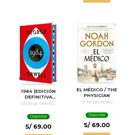
EL MÉDICO / THE
1984 (EDICIÓN
PHYSICIAN
DEFINITIVA
AVALADA POR THE
GORDON, NOAH
GEORGE ORWELL
ORWELL ESTATE)
(EDICIÓN ESPECIAL
Disponible
Disponible
LIMITADA CON
S/ 69.00
CANTOS
S/ 69.00
PINTADOS) / 1984