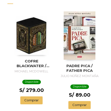
COFRE
BLACKWATER /
PADRE PICA /
BLACKWATER
FATHER PICA
MICHAEL MCDOWELL
TREASURE
JULIO NÚÑEZ MONTAÑA
Disponible
Disponible
S/ 279.00
S/ 89.00
Comprar
Comprar