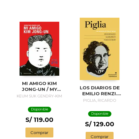
MI AMIGO KIM
LOS DIARIOS DE
JONG-UN / MY
EMILIO RENZI.
FRIEND KIM JONG-
KEUM SUK GENDRY-KIM
AÑOS DE
PIGLIA, RICARDO
UN
FORMACION I; LOS
Disponible
AÑOS FELICES II;
Disponible
UN DIA EN LA VIDA
S/ 119.00
III
S/ 129.00
Comprar
Comprar