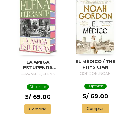
EL MÉDICO / THE
LA AMIGA
PHYSICIAN
ESTUPENDA
(EDICIÓN ESPECIAL
GORDON, NOAH
FERRANTE, ELENA
LIMITADA CON
CANTOS
Disponible
Disponible
PINTADOS) / MY
S/ 69.00
BRILLIANT FRIEND
S/ 69.00
(LIMITED EDITION
WITH SPRAYED
Comprar
Comprar
EDGES)