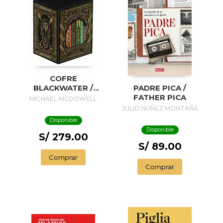
COFRE
BLACKWATER /
PADRE PICA /
BLACKWATER
FATHER PICA
MICHAEL MCDOWELL
TREASURE
JULIO NÚÑEZ MONTAÑA
Disponible
Disponible
S/ 279.00
S/ 89.00
Comprar
Comprar