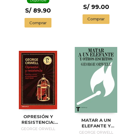
Disponible
S/ 99.00
S/ 89.90
Comprar
Comprar
OPRESIÓN Y
MATAR A UN
RESISTENCIA:
ELEFANTE Y
ESCRITOS CONTRA
GEORGE ORWELL
OTROS ESCRITOS
GEORGE ORWELL
EL TOTALITARISMO