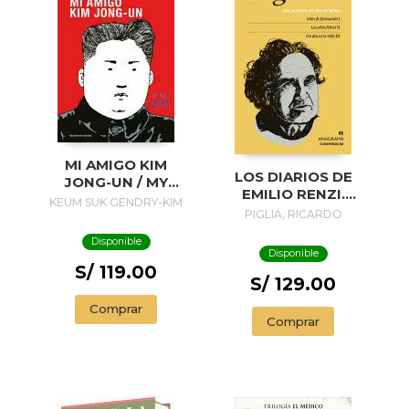
MI AMIGO KIM
LOS DIARIOS DE
JONG-UN / MY
EMILIO RENZI.
FRIEND KIM JONG-
KEUM SUK GENDRY-KIM
AÑOS DE
PIGLIA, RICARDO
UN
FORMACION I; LOS
Disponible
AÑOS FELICES II;
Disponible
UN DIA EN LA VIDA
S/ 119.00
III
S/ 129.00
Comprar
Comprar