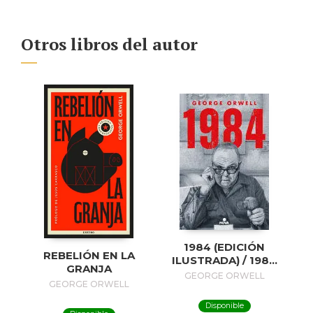
Otros libros del autor
1984 (EDICIÓN
REBELIÓN EN LA
ILUSTRADA) / 1984
GRANJA
(ILUSTRATED
GEORGE ORWELL
GEORGE ORWELL
EDITION)
Disponible