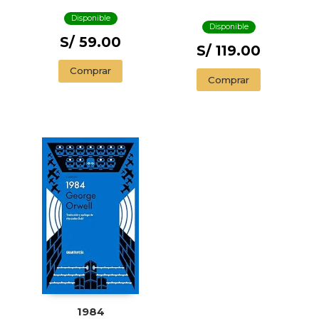
1937-1949 /
Disponible
OPPRESSION AND
Disponible
RESISTANCE
S/ 59.00
S/ 119.00
Comprar
Comprar
1984