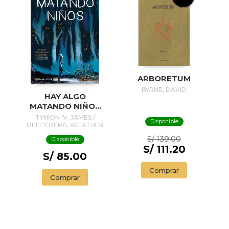
ARBORETUM
BYRNE, DAVID
HAY ALGO
MATANDO NIÑOS
Nº 01
TYNION IV, JAMES /
Disponible
DELL'EDERA, WERTHER
S/ 139.00
Disponible
S/ 111.20
S/ 85.00
Comprar
Comprar