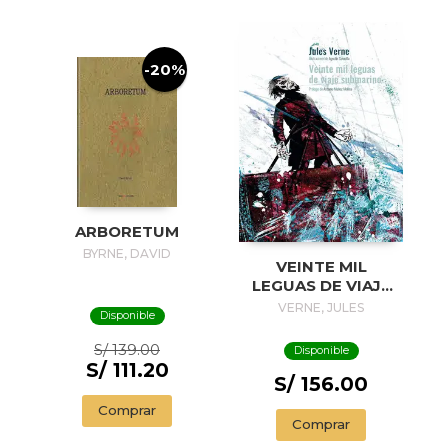
-20%
ARBORETUM
BYRNE, DAVID
VEINTE MIL
LEGUAS DE VIAJE
SUBMARINO. ED.
VERNE, JULES
Disponible
CARTON?. 2020
S/ 139.00
Disponible
S/ 111.20
S/ 156.00
Comprar
Comprar