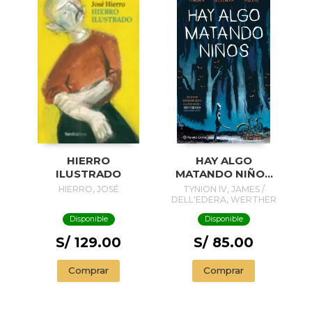
HIERRO
HAY ALGO
ILUSTRADO
MATANDO NIÑOS
Nº 01
HIERRO, JOSÉ
TYNION IV, JAMES /
DELL'EDERA, WERTHER
Disponible
Disponible
S/ 129.00
S/ 85.00
Comprar
Comprar