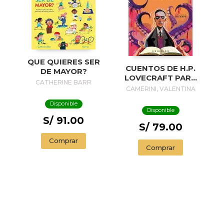
QUE QUIERES SER
CUENTOS DE H.P.
DE MAYOR?
LOVECRAFT PARA
CATHERINE BARR
NIÑOS Y NIÑAS
CAMERINI, VALENTINA
Disponible
Disponible
S/ 91.00
S/ 79.00
Comprar
Comprar