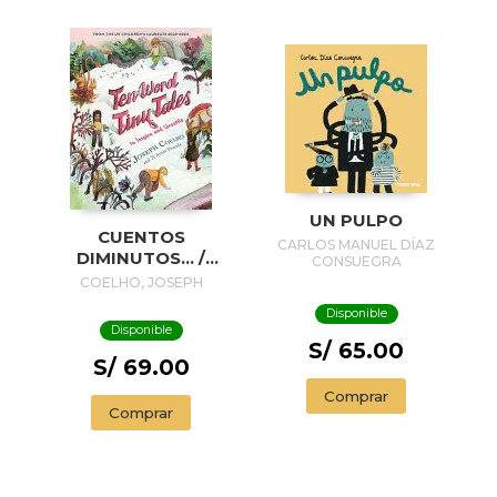
UN PULPO
CUENTOS
CARLOS MANUEL DÍAZ
DIMINUTOS... /
CONSUEGRA
TINY STORIES...
COELHO, JOSEPH
Disponible
Disponible
S/ 65.00
S/ 69.00
Comprar
Comprar