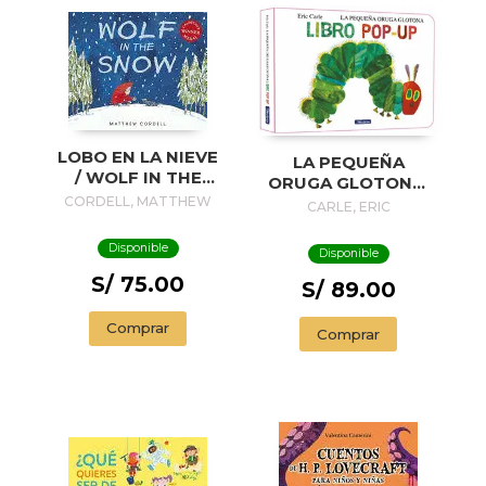
LOBO EN LA NIEVE
LA PEQUEÑA
/ WOLF IN THE
ORUGA GLOTONA.
SNOW
CORDELL, MATTHEW
EL LIBRO POP-UP
CARLE, ERIC
(COLECCIÓN ERIC
CARLE)
Disponible
Disponible
S/ 75.00
S/ 89.00
Comprar
Comprar