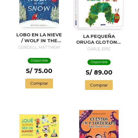
LOBO EN LA NIEVE
LA PEQUEÑA
/ WOLF IN THE
ORUGA GLOTONA.
SNOW
CORDELL, MATTHEW
EL LIBRO POP-UP
CARLE, ERIC
(COLECCIÓN ERIC
CARLE)
Disponible
Disponible
S/ 75.00
S/ 89.00
Comprar
Comprar