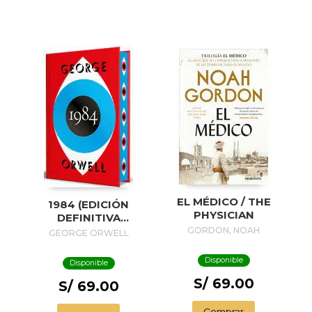
EL MÉDICO / THE
1984 (EDICIÓN
PHYSICIAN
DEFINITIVA
AVALADA POR THE
GORDON, NOAH
GEORGE ORWELL
ORWELL ESTATE)
(EDICIÓN ESPECIAL
Disponible
Disponible
LIMITADA CON
S/ 69.00
CANTOS
S/ 69.00
PINTADOS) / 1984
(EDITION
Comprar