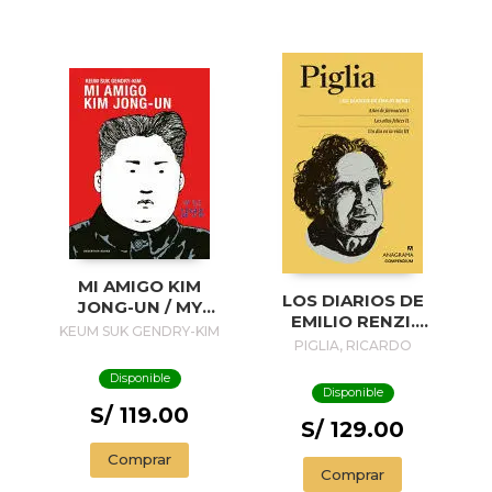
MI AMIGO KIM
LOS DIARIOS DE
JONG-UN / MY
EMILIO RENZI.
FRIEND KIM JONG-
KEUM SUK GENDRY-KIM
AÑOS DE
PIGLIA, RICARDO
UN
FORMACION I; LOS
Disponible
AÑOS FELICES II;
Disponible
UN DIA EN LA VIDA
S/ 119.00
III
S/ 129.00
Comprar
Comprar