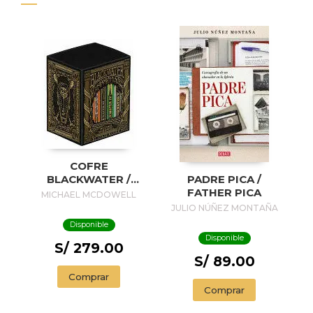
COFRE
BLACKWATER /
PADRE PICA /
BLACKWATER
FATHER PICA
MICHAEL MCDOWELL
TREASURE
JULIO NÚÑEZ MONTAÑA
Disponible
Disponible
S/ 279.00
S/ 89.00
Comprar
Comprar