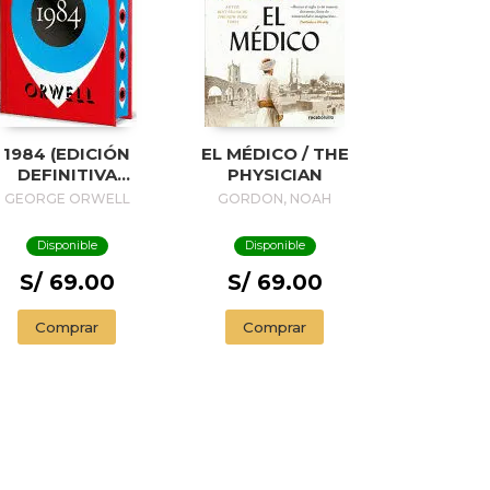
1984 (EDICIÓN
EL MÉDICO / THE
DEFINITIVA
PHYSICIAN
VALADA POR THE
GEORGE ORWELL
GORDON, NOAH
ORWELL ESTATE)
(EDICIÓN
Disponible
Disponible
ESPECIAL
LIMITADA CON
S/ 69.00
S/ 69.00
CANTOS
INTADOS) / 1984
Comprar
Comprar
(EDITION
NDORSED BY THE
ORWELL ESTATE)