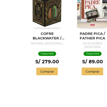
COFRE
PADRE PICA /
BLACKWATER /
FATHER PICA
BLACKWATER
MICHAEL MCDOWELL
JULIO NÚÑEZ
TREASURE
MONTAÑA
Disponible
Disponible
S/ 279.00
S/ 89.00
Comprar
Comprar