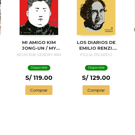
MI AMIGO KIM
LOS DIARIOS DE
JONG-UN / MY
EMILIO RENZI.
FRIEND KIM JONG-
AÑOS DE
A
KEUM SUK GENDRY-KIM
PIGLIA, RICARDO
UN
FORMACION I; LOS
AÑOS FELICES II;
Disponible
Disponible
UN DIA EN LA VIDA
III
S/ 119.00
S/ 129.00
P
Comprar
Comprar
E