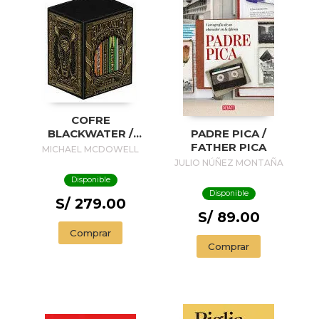
COFRE
BLACKWATER /
PADRE PICA /
BLACKWATER
FATHER PICA
MICHAEL MCDOWELL
TREASURE
JULIO NÚÑEZ MONTAÑA
Disponible
Disponible
S/ 279.00
S/ 89.00
Comprar
Comprar