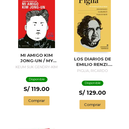
MI AMIGO KIM
LOS DIARIOS DE
JONG-UN / MY
EMILIO RENZI.
FRIEND KIM JONG-
KEUM SUK GENDRY-KIM
AÑOS DE
PIGLIA, RICARDO
UN
FORMACION I; LOS
Disponible
AÑOS FELICES II;
Disponible
UN DIA EN LA VIDA
S/ 119.00
III
S/ 129.00
Comprar
Comprar