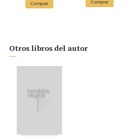
(EDITION
Comprar
Comprar
ENDORSED BY THE
ORWELL ESTATE)
Otros libros del autor