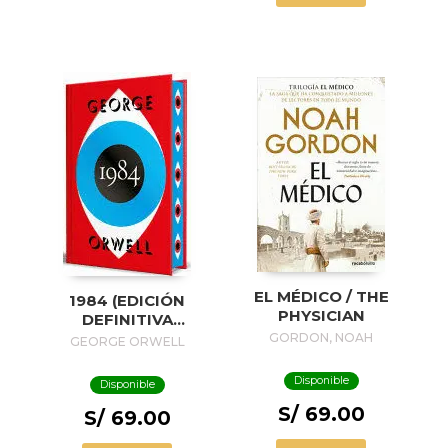
EL MÉDICO / THE
1984 (EDICIÓN
PHYSICIAN
DEFINITIVA
AVALADA POR THE
GORDON, NOAH
GEORGE ORWELL
ORWELL ESTATE)
(EDICIÓN ESPECIAL
Disponible
Disponible
LIMITADA CON
S/ 69.00
CANTOS
S/ 69.00
PINTADOS) / 1984