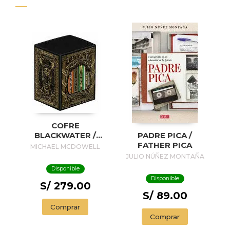
COFRE
BLACKWATER /
PADRE PICA /
BLACKWATER
FATHER PICA
MICHAEL MCDOWELL
TREASURE
JULIO NÚÑEZ MONTAÑA
Disponible
Disponible
S/ 279.00
S/ 89.00
Comprar
Comprar