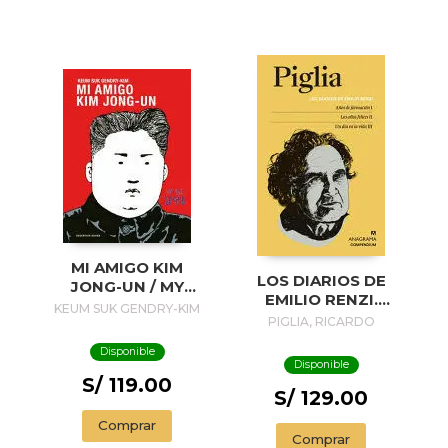
MI AMIGO KIM
LOS DIARIOS DE
JONG-UN / MY
EMILIO RENZI.
FRIEND KIM JONG-
KEUM SUK GENDRY-KIM
AÑOS DE
PIGLIA, RICARDO
UN
FORMACION I; LOS
Disponible
AÑOS FELICES II;
Disponible
UN DIA EN LA VIDA
S/ 119.00
III
S/ 129.00
Comprar
Comprar