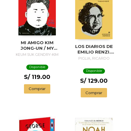
MI AMIGO KIM
LOS DIARIOS DE
JONG-UN / MY
EMILIO RENZI.
FRIEND KIM JONG-
KEUM SUK GENDRY-KIM
AÑOS DE
PIGLIA, RICARDO
UN
FORMACION I; LOS
Disponible
AÑOS FELICES II;
Disponible
UN DIA EN LA VIDA
S/ 119.00
III
S/ 129.00
Comprar
Comprar