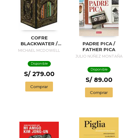
COFRE
BLACKWATER /
PADRE PICA /
BLACKWATER
FATHER PICA
MICHAEL MCDOWELL
TREASURE
JULIO NÚÑEZ MONTAÑA
Disponible
Disponible
S/ 279.00
S/ 89.00
Comprar
Comprar