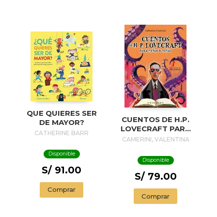
QUE QUIERES SER
CUENTOS DE H.P.
DE MAYOR?
LOVECRAFT PARA
CATHERINE BARR
NIÑOS Y NIÑAS
CAMERINI, VALENTINA
Disponible
Disponible
S/ 91.00
S/ 79.00
Comprar
Comprar