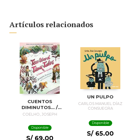
Artículos relacionados
UN PULPO
CUENTOS
CARLOS MANUEL DÍAZ
DIMINUTOS... /
CONSUEGRA
TINY STORIES...
COELHO, JOSEPH
Disponible
Disponible
S/ 65.00
S/ 69.00