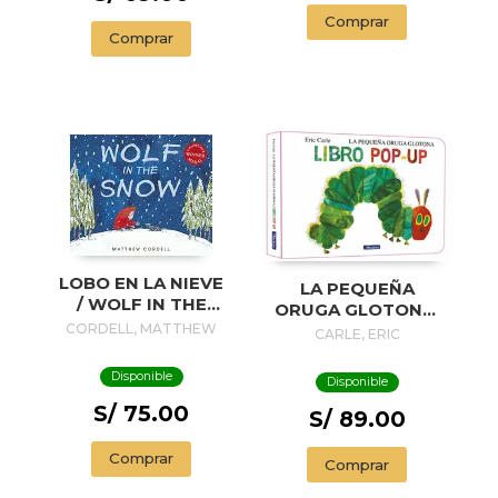
Comprar
Comprar
LOBO EN LA NIEVE
LA PEQUEÑA
/ WOLF IN THE
ORUGA GLOTONA.
SNOW
CORDELL, MATTHEW
EL LIBRO POP-UP
CARLE, ERIC
(COLECCIÓN ERIC
CARLE)
Disponible
Disponible
S/ 75.00
S/ 89.00
Comprar
Comprar