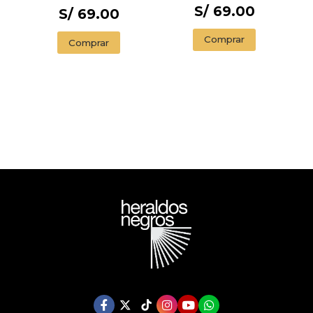
S/ 69.00
CANTOS
S/ 69.00
PINTADOS) / 1984
(EDITION
Comprar
Comprar
ENDORSED BY THE
ORWELL ESTATE)