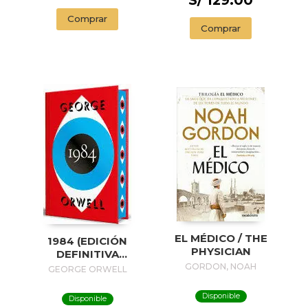
S/ 129.00
Comprar
Comprar
EL MÉDICO / THE
1984 (EDICIÓN
PHYSICIAN
DEFINITIVA
AVALADA POR THE
GORDON, NOAH
GEORGE ORWELL
ORWELL ESTATE)
(EDICIÓN ESPECIAL
Disponible
Disponible
LIMITADA CON