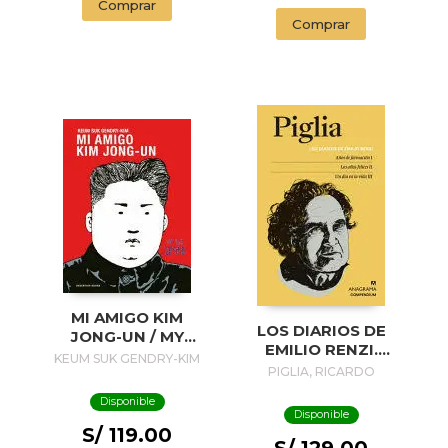
Comprar
Comprar
MI AMIGO KIM
LOS DIARIOS DE
JONG-UN / MY
EMILIO RENZI.
FRIEND KIM JONG-
KEUM SUK GENDRY-KIM
AÑOS DE
PIGLIA, RICARDO
UN
FORMACION I; LOS
Disponible
AÑOS FELICES II;
Disponible
UN DIA EN LA VIDA
S/ 119.00
III