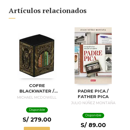
Artículos relacionados
COFRE
BLACKWATER /
PADRE PICA /
BLACKWATER
FATHER PICA
MICHAEL MCDOWELL
TREASURE
JULIO NÚÑEZ MONTAÑA
Disponible
Disponible
S/ 279.00
S/ 89.00