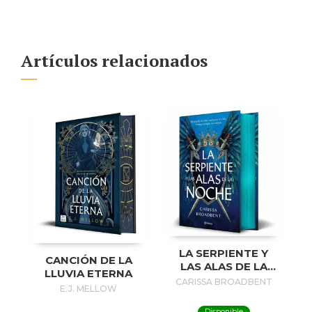
Artículos relacionados
LA SERPIENTE Y
CANCIÓN DE LA
LAS ALAS DE LA
LLUVIA ETERNA
NOCHE (EDICIÓN
CARISSA BROADBENT
E.J. MELLOW
DELUXE)
Disponible