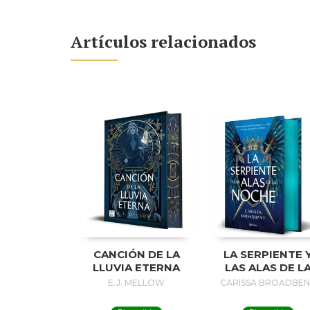
Artículos relacionados
CANCIÓN DE LA
LA SERPIENTE 
LLUVIA ETERNA
LAS ALAS DE L
NOCHE (EDICIÓ
E.J. MELLOW
CARISSA BROADBE
DELUXE)