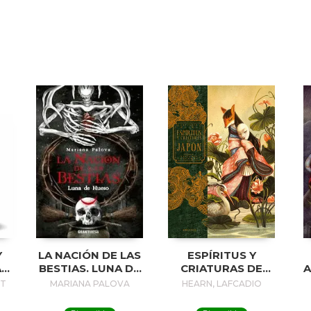
Y
LA NACIÓN DE LAS
ESPÍRITUS Y
A
BESTIAS. LUNA DE
CRIATURAS DE
A
N
HUESO
JAPÓN
NT
MARIANA PALOVA
HEARN, LAFCADIO