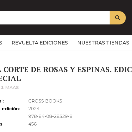
S
REVUELTA EDICIONES
NUESTRAS TIENDAS
 CORTE DE ROSAS Y ESPINAS. EDI
ECIAL
 J. MAAS
l:
CROSS BOOKS
 edición:
2024
978-84-08-28529-8
s:
456