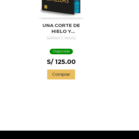
UNA CORTE DE
HIELO Y
ESTRELLAS.
SARAH J. MAAS
EDICIÓN ESPECIAL
Disponible
S/ 125.00
Comprar