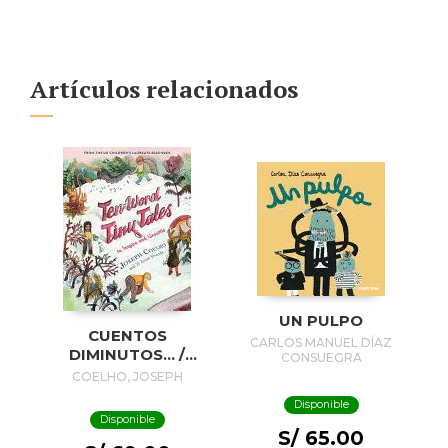
Artículos relacionados
UN PULPO
CUENTOS
CARLOS MANUEL DÍAZ
DIMINUTOS... /
CONSUEGRA
TINY STORIES...
COELHO, JOSEPH
Disponible
Disponible
S/ 65.00