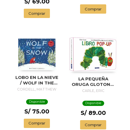
S/ 69.00
Comprar
Comprar
LOBO EN LA NIEVE
LA PEQUEÑA
/ WOLF IN THE
ORUGA GLOTONA.
SNOW
CORDELL, MATTHEW
EL LIBRO POP-UP
CARLE, ERIC
(COLECCIÓN ERIC
CARLE)
Disponible
Disponible
S/ 75.00
S/ 89.00
Comprar
Comprar