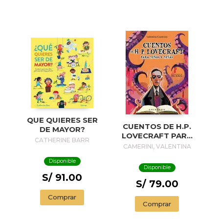
QUE QUIERES SER
CUENTOS DE H.P.
DE MAYOR?
LOVECRAFT PARA
CATHERINE BARR
NIÑOS Y NIÑAS
CAMERINI, VALENTINA
Disponible
Disponible
S/ 91.00
S/ 79.00
Comprar
Comprar