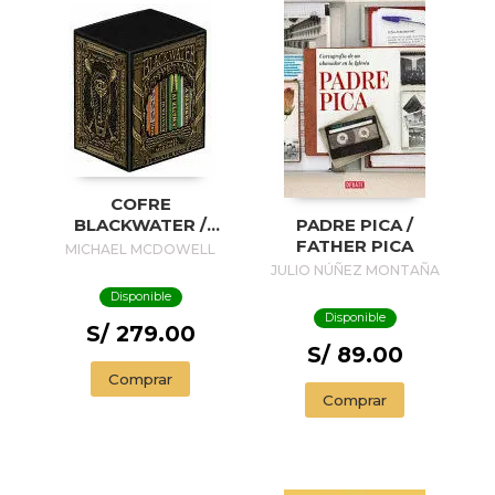
COFRE
BLACKWATER /
PADRE PICA /
BLACKWATER
FATHER PICA
MICHAEL MCDOWELL
TREASURE
JULIO NÚÑEZ MONTAÑA
Disponible
Disponible
S/ 279.00
S/ 89.00
Comprar
Comprar