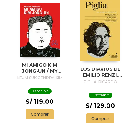
MI AMIGO KIM
LOS DIARIOS DE
JONG-UN / MY
EMILIO RENZI.
FRIEND KIM JONG-
KEUM SUK GENDRY-KIM
AÑOS DE
PIGLIA, RICARDO
UN
FORMACION I; LOS
Disponible
AÑOS FELICES II;
Disponible
UN DIA EN LA VIDA
S/ 119.00
III
S/ 129.00
Comprar
Comprar