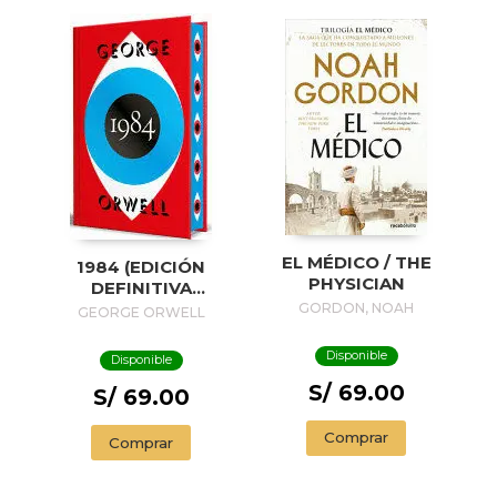
EL MÉDICO / THE
1984 (EDICIÓN
PHYSICIAN
DEFINITIVA
AVALADA POR THE
GORDON, NOAH
GEORGE ORWELL
ORWELL ESTATE)
(EDICIÓN ESPECIAL
Disponible
Disponible
LIMITADA CON
S/ 69.00
CANTOS
S/ 69.00
PINTADOS) / 1984
(EDITION
Comprar
Comprar
ENDORSED BY THE
ORWELL ESTATE)