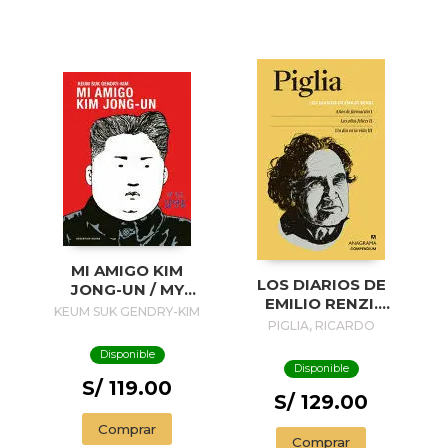
MI AMIGO KIM
LOS DIARIOS DE
JONG-UN / MY
EMILIO RENZI.
FRIEND KIM JONG-
KEUM SUK GENDRY-KIM
AÑOS DE
PIGLIA, RICARDO
UN
FORMACION I; LOS
Disponible
AÑOS FELICES II;
Disponible
UN DIA EN LA VIDA
S/ 119.00
III
S/ 129.00
Comprar
Comprar