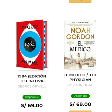
EL MÉDICO / THE
1984 (EDICIÓN
PHYSICIAN
DEFINITIVA
AVALADA POR THE
GORDON, NOAH
GEORGE ORWELL
ORWELL ESTATE)
(EDICIÓN ESPECIAL
Disponible
Disponible
LIMITADA CON
S/ 69.00
CANTOS
S/ 69.00
PINTADOS) / 1984