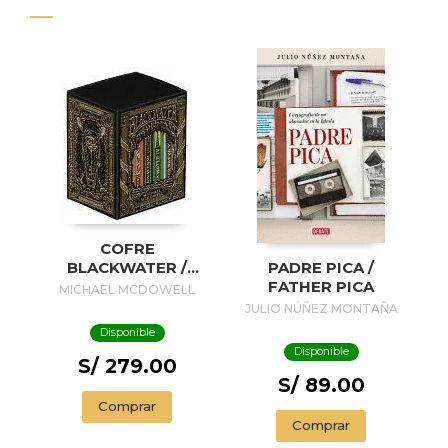
COFRE
BLACKWATER /
PADRE PICA /
BLACKWATER
FATHER PICA
MICHAEL MCDOWELL
TREASURE
JULIO NÚÑEZ MONTAÑA
Disponible
Disponible
S/ 279.00
S/ 89.00
Comprar
Comprar