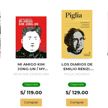
MI AMIGO KIM
LOS DIARIOS DE
JONG-UN / MY
EMILIO RENZI.
FRIEND KIM JONG-
AÑOS DE
A
KEUM SUK GENDRY-KIM
PIGLIA, RICARDO
UN
FORMACION I; LOS
AÑOS FELICES II;
Disponible
Disponible
UN DIA EN LA VIDA
III
S/ 119.00
S/ 129.00
P
Comprar
Comprar