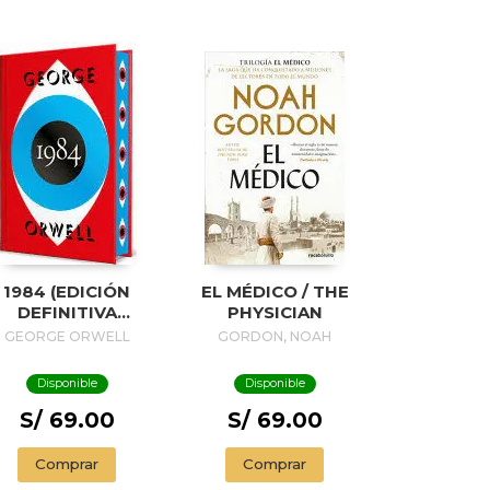
1984 (EDICIÓN
EL MÉDICO / THE
DEFINITIVA
PHYSICIAN
VALADA POR THE
GEORGE ORWELL
GORDON, NOAH
ORWELL ESTATE)
(EDICIÓN
Disponible
Disponible
ESPECIAL
LIMITADA CON
S/ 69.00
S/ 69.00
CANTOS
INTADOS) / 1984
Comprar
Comprar
(EDITION