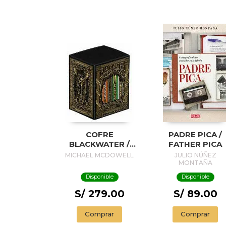
COFRE
PADRE PICA /
BLACKWATER /
FATHER PICA
BLACKWATER
MICHAEL MCDOWELL
JULIO NÚÑEZ
TREASURE
MONTAÑA
Disponible
Disponible
S/ 279.00
S/ 89.00
Comprar
Comprar