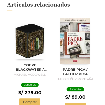
Artículos relacionados
COFRE
BLACKWATER /
PADRE PICA /
BLACKWATER
FATHER PICA
MICHAEL MCDOWELL
TREASURE
JULIO NÚÑEZ MONTAÑA
Disponible
Disponible
S/ 279.00
S/ 89.00
Comprar