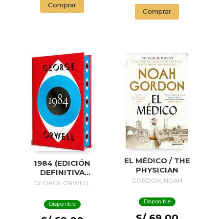
Comprar
Comprar
EL MÉDICO / THE
1984 (EDICIÓN
PHYSICIAN
DEFINITIVA
AVALADA POR THE
GORDON, NOAH
GEORGE ORWELL
ORWELL ESTATE)
(EDICIÓN ESPECIAL
Disponible
Disponible
LIMITADA CON
S/ 69.00
CANTOS