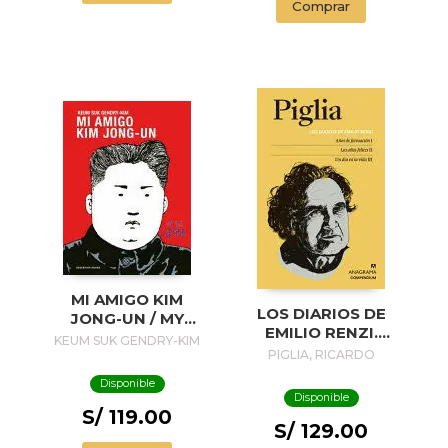
Comprar
MI AMIGO KIM
LOS DIARIOS DE
JONG-UN / MY
EMILIO RENZI.
FRIEND KIM JONG-
KEUM SUK GENDRY-KIM
AÑOS DE
PIGLIA, RICARDO
UN
FORMACION I; LOS
Disponible
AÑOS FELICES II;
Disponible
UN DIA EN LA VIDA
S/ 119.00
III
S/ 129.00