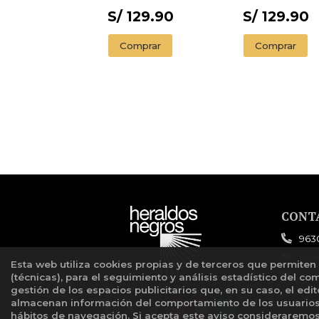
S/ 129.90
S/ 129.90
Comprar
Comprar
CONT
963
com
Esta web utiliza cookies propias y de terceros que permiten
(técnicas), para el seguimiento y análisis estadístico del co
For
gestión de los espacios publicitarios que, en su caso, el edi
almacenan información del comportamiento de los usuarios 
hábitos de navegación. Si acepta este aviso considerarem