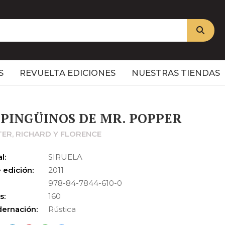
S
REVUELTA EDICIONES
NUESTRAS TIENDAS
 PINGÜINOS DE MR. POPPER
ER, RICHARD Y FLORENCE
l:
SIRUELA
 edición:
2011
978-84-7844-610-0
s:
160
ernación:
Rústica