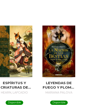
ESPÍRITUS Y
LEYENDAS DE
CRIATURAS DE
FUEGO Y PLOMO:
JAPÓN
LA NACIÓN DE LAS
HEARN, LAFCADIO
MARIANA PALOVA
BESTIAS (2 DE 3)
Disponible
Disponible