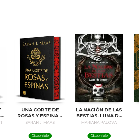
Y
UNA CORTE DE
LA NACIÓN DE LAS
A
ROSAS Y ESPINAS.
BESTIAS. LUNA DE
N
EDICIÓN ESPECIAL
HUESO
NT
SARAH J. MAAS
MARIANA PALOVA
Disponible
Disponible