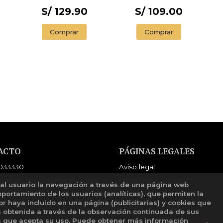
S/ 129.90
S/ 109.00
Comprar
Comprar
ACTO
PÁGINAS LEGALES
033330
Aviso legal
ercial1@heraldosnegros.com
Condiciones de venta
 al usuario la navegación a través de una página web
mportamiento de los usuarios (analíticas), que permiten la
mulario de contacto
Política de privacidad
tor haya incluido en una página (publicitarias) y cookies que
Política de Cookies
obtenida a través de la observación continuada de sus
os que acepta su uso. Puede obtener más información
aquí
.
Configuración de Cookies