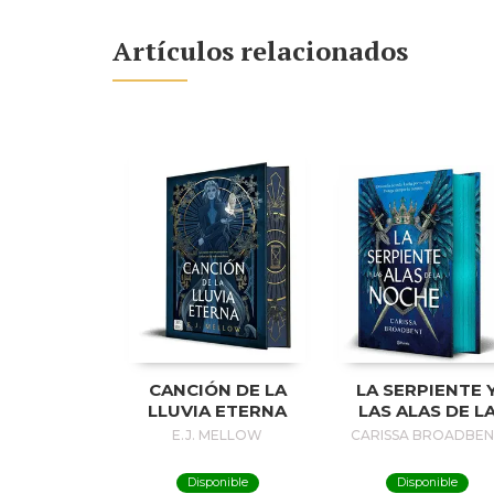
Artículos relacionados
CANCIÓN DE LA
LA SERPIENTE 
LLUVIA ETERNA
LAS ALAS DE L
NOCHE (EDICIÓ
E.J. MELLOW
CARISSA BROADBE
DELUXE)
Disponible
Disponible