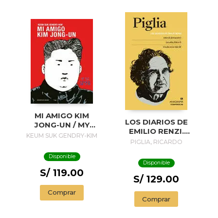
MI AMIGO KIM
LOS DIARIOS DE
JONG-UN / MY
EMILIO RENZI.
FRIEND KIM JONG-
KEUM SUK GENDRY-KIM
AÑOS DE
PIGLIA, RICARDO
UN
FORMACION I; LOS
Disponible
AÑOS FELICES II;
Disponible
UN DIA EN LA VIDA
S/ 119.00
III
S/ 129.00
Comprar
Comprar