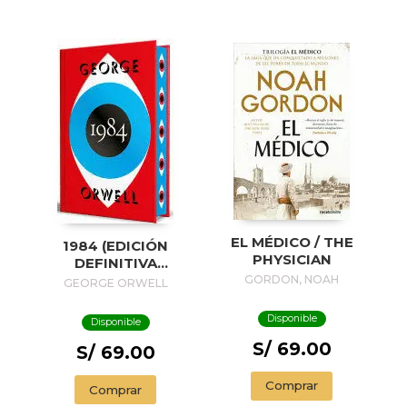
EL MÉDICO / THE
1984 (EDICIÓN
PHYSICIAN
DEFINITIVA
AVALADA POR THE
GORDON, NOAH
GEORGE ORWELL
ORWELL ESTATE)
(EDICIÓN ESPECIAL
Disponible
Disponible
LIMITADA CON
S/ 69.00
CANTOS
S/ 69.00
PINTADOS) / 1984
(EDITION
Comprar
Comprar
ENDORSED BY THE