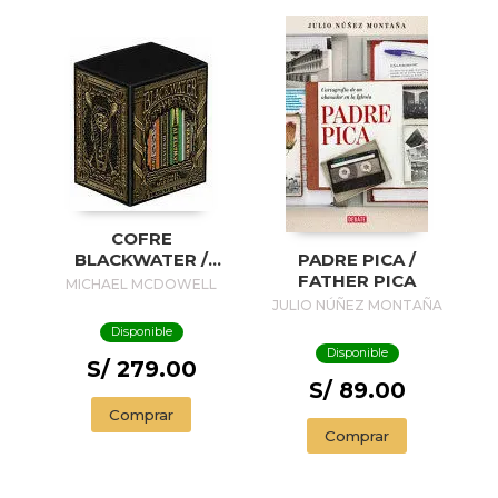
COFRE
BLACKWATER /
PADRE PICA /
BLACKWATER
FATHER PICA
MICHAEL MCDOWELL
TREASURE
JULIO NÚÑEZ MONTAÑA
Disponible
Disponible
S/ 279.00
S/ 89.00
Comprar
Comprar