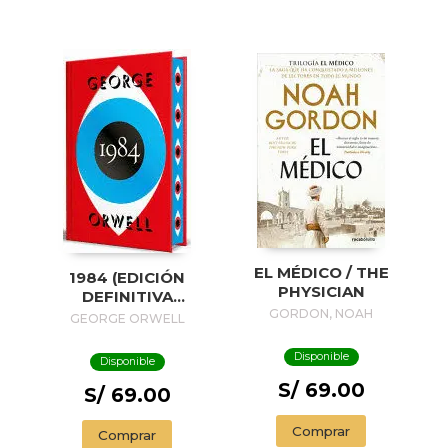
EL MÉDICO / THE
1984 (EDICIÓN
PHYSICIAN
DEFINITIVA
AVALADA POR THE
GORDON, NOAH
GEORGE ORWELL
ORWELL ESTATE)
(EDICIÓN ESPECIAL
Disponible
Disponible
LIMITADA CON
S/ 69.00
CANTOS
S/ 69.00
PINTADOS) / 1984
(EDITION
Comprar
Comprar