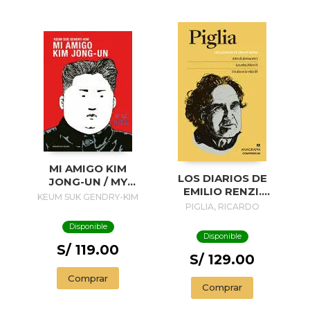
MI AMIGO KIM
LOS DIARIOS DE
JONG-UN / MY
EMILIO RENZI.
FRIEND KIM JONG-
KEUM SUK GENDRY-KIM
AÑOS DE
PIGLIA, RICARDO
UN
FORMACION I; LOS
Disponible
AÑOS FELICES II;
Disponible
UN DIA EN LA VIDA
S/ 119.00
III
S/ 129.00
Comprar
Comprar