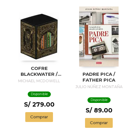
COFRE
BLACKWATER /
PADRE PICA /
BLACKWATER
FATHER PICA
MICHAEL MCDOWELL
TREASURE
JULIO NÚÑEZ MONTAÑA
Disponible
Disponible
S/ 279.00
S/ 89.00
Comprar
Comprar