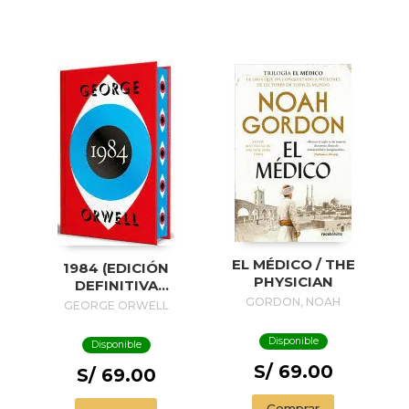
EL MÉDICO / THE
1984 (EDICIÓN
PHYSICIAN
DEFINITIVA
AVALADA POR THE
GORDON, NOAH
GEORGE ORWELL
ORWELL ESTATE)
(EDICIÓN ESPECIAL
Disponible
Disponible
LIMITADA CON
S/ 69.00
CANTOS
S/ 69.00
PINTADOS) / 1984
(EDITION
Comprar