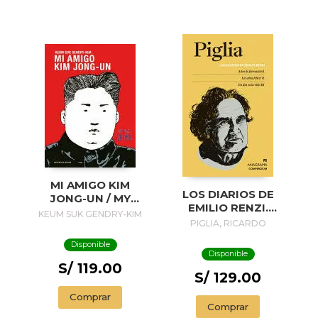
MI AMIGO KIM
LOS DIARIOS DE
JONG-UN / MY
EMILIO RENZI.
FRIEND KIM JONG-
KEUM SUK GENDRY-KIM
AÑOS DE
PIGLIA, RICARDO
UN
FORMACION I; LOS
Disponible
AÑOS FELICES II;
Disponible
UN DIA EN LA VIDA
S/ 119.00
III
S/ 129.00
Comprar
Comprar