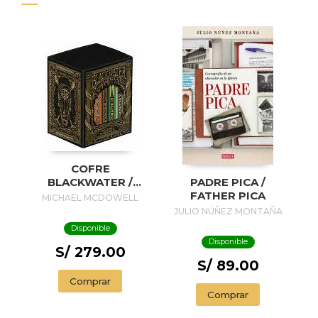
COFRE
BLACKWATER /
PADRE PICA /
BLACKWATER
FATHER PICA
MICHAEL MCDOWELL
TREASURE
JULIO NÚÑEZ MONTAÑA
Disponible
Disponible
S/ 279.00
S/ 89.00
Comprar
Comprar