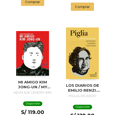
Comprar
Comprar
MI AMIGO KIM
LOS DIARIOS DE
JONG-UN / MY
EMILIO RENZI.
FRIEND KIM JONG-
KEUM SUK GENDRY-KIM
AÑOS DE
PIGLIA, RICARDO
UN
FORMACION I; LOS
Disponible
AÑOS FELICES II;
Disponible
UN DIA EN LA VIDA
S/ 119.00
III