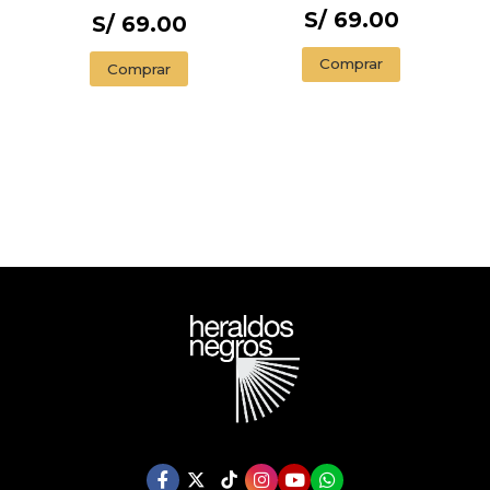
S/ 69.00
CANTOS
S/ 69.00
PINTADOS) / 1984
(EDITION
Comprar
Comprar
ENDORSED BY THE
ORWELL ESTATE)