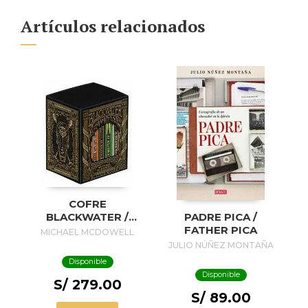
Artículos relacionados
COFRE
BLACKWATER /
PADRE PICA /
BLACKWATER
FATHER PICA
MICHAEL MCDOWELL
TREASURE
JULIO NÚÑEZ MONTAÑA
Disponible
Disponible
S/ 279.00
S/ 89.00