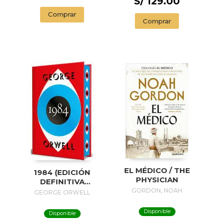
S/ 129.00
Comprar
Comprar
EL MÉDICO / THE
1984 (EDICIÓN
PHYSICIAN
DEFINITIVA
AVALADA POR THE
GORDON, NOAH
GEORGE ORWELL
ORWELL ESTATE)
(EDICIÓN ESPECIAL
Disponible
Disponible
LIMITADA CON