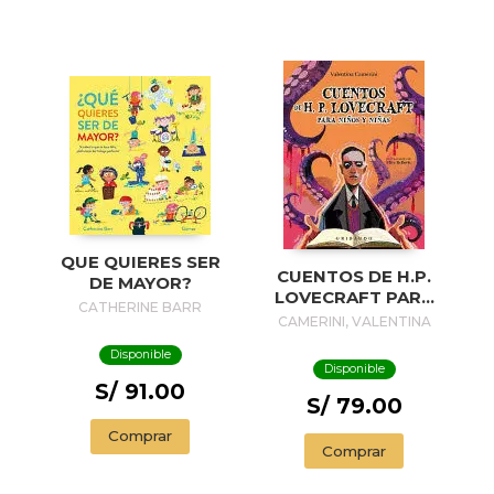
QUE QUIERES SER
CUENTOS DE H.P.
DE MAYOR?
LOVECRAFT PARA
CATHERINE BARR
NIÑOS Y NIÑAS
CAMERINI, VALENTINA
Disponible
Disponible
S/ 91.00
S/ 79.00
Comprar
Comprar