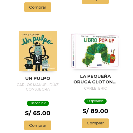
Comprar
LA PEQUEÑA
UN PULPO
ORUGA GLOTONA.
CARLOS MANUEL DÍAZ
EL LIBRO POP-UP
CARLE, ERIC
CONSUEGRA
(COLECCIÓN ERIC
CARLE)
Disponible
Disponible
S/ 89.00
S/ 65.00
Comprar
Comprar