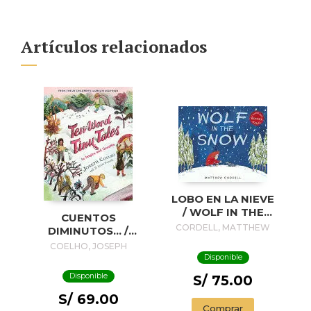
Artículos relacionados
LOBO EN LA NIEVE
/ WOLF IN THE
CUENTOS
SNOW
CORDELL, MATTHEW
DIMINUTOS... /
TINY STORIES...
COELHO, JOSEPH
Disponible
Disponible
S/ 75.00
S/ 69.00
Comprar