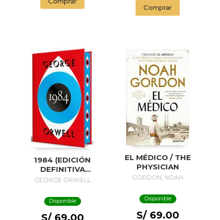
Comprar
Comprar
EL MÉDICO / THE
1984 (EDICIÓN
PHYSICIAN
DEFINITIVA
AVALADA POR THE
GORDON, NOAH
GEORGE ORWELL
ORWELL ESTATE)
(EDICIÓN ESPECIAL
Disponible
Disponible
LIMITADA CON
S/ 69.00
CANTOS
S/ 69.00