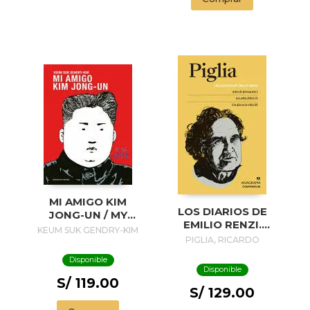
MI AMIGO KIM
LOS DIARIOS DE
JONG-UN / MY
EMILIO RENZI.
FRIEND KIM JONG-
KEUM SUK GENDRY-KIM
AÑOS DE
PIGLIA, RICARDO
UN
FORMACION I; LOS
Disponible
AÑOS FELICES II;
Disponible
UN DIA EN LA VIDA
S/ 119.00
III
S/ 129.00