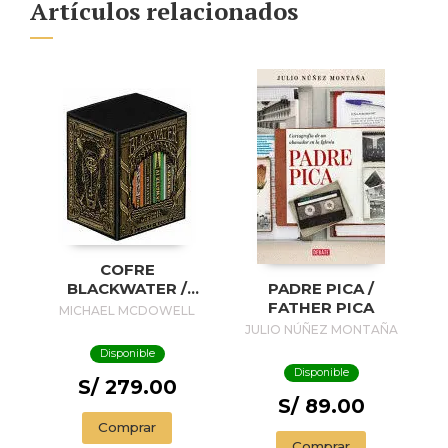
Artículos relacionados
COFRE
BLACKWATER /
PADRE PICA /
BLACKWATER
FATHER PICA
MICHAEL MCDOWELL
TREASURE
JULIO NÚÑEZ MONTAÑA
Disponible
Disponible
S/ 279.00
S/ 89.00
Comprar
Comprar