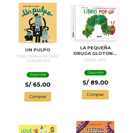
LA PEQUEÑA
UN PULPO
ORUGA GLOTONA.
CARLOS MANUEL DÍAZ
EL LIBRO POP-UP
CARLE, ERIC
CONSUEGRA
(COLECCIÓN ERIC
CARLE)
Disponible
Disponible
S/ 89.00
S/ 65.00
Comprar
Comprar