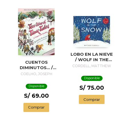
LOBO EN LA NIEVE
/ WOLF IN THE
CUENTOS
SNOW
CORDELL, MATTHEW
DIMINUTOS... /
TINY STORIES...
COELHO, JOSEPH
Disponible
Disponible
S/ 75.00
S/ 69.00
Comprar
Comprar