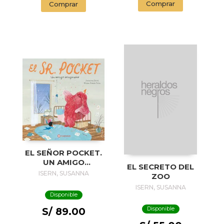
Comprar
Comprar
EL SEÑOR POCKET.
UN AMIGO
EL SECRETO DEL
IMAGINARIO
ISERN, SUSANNA
ZOO
ISERN, SUSANNA
Disponible
Disponible
S/ 89.00