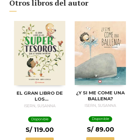
Otros libros del autor
¿Y SI ME COME UNA
EL GRAN LIBRO DE
BALLENA?
LOS
SUPERTESOROS
ISERN, SUSANNA
ISERN, SUSANNA
Disponible
Disponible
S/ 89.00
S/ 119.00