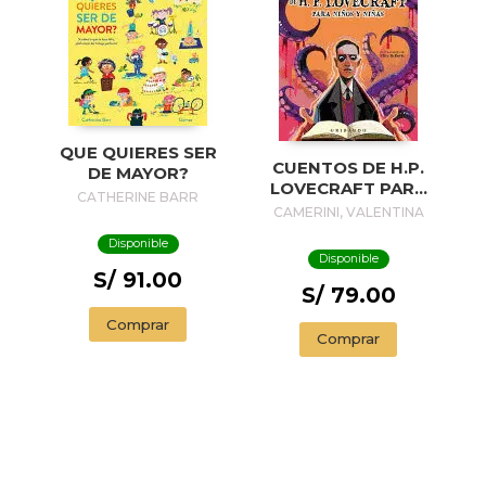
QUE QUIERES SER
CUENTOS DE H.P.
DE MAYOR?
LOVECRAFT PARA
CATHERINE BARR
NIÑOS Y NIÑAS
CAMERINI, VALENTINA
Disponible
Disponible
S/ 91.00
S/ 79.00
Comprar
Comprar