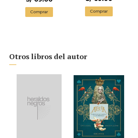
(LIMITED EDITION
WITH SPRAYED
Comprar
Comprar
EDGES)
Otros libros del autor