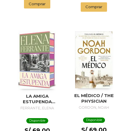
Comprar
Comprar
EL MÉDICO / THE
LA AMIGA
PHYSICIAN
ESTUPENDA
(EDICIÓN ESPECIAL
GORDON, NOAH
FERRANTE, ELENA
LIMITADA CON
CANTOS
Disponible
Disponible
PINTADOS) / MY
S/ 69.00
BRILLIANT FRIEND
S/ 69.00