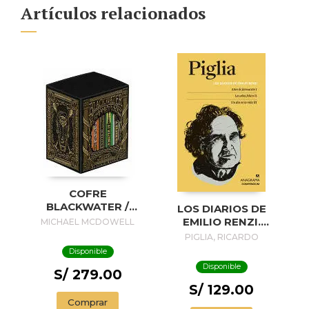
Artículos relacionados
COFRE
BLACKWATER /
LOS DIARIOS DE
BLACKWATER
EMILIO RENZI.
MICHAEL MCDOWELL
TREASURE
AÑOS DE
PIGLIA, RICARDO
FORMACION I; LOS
Disponible
AÑOS FELICES II;
Disponible
S/ 279.00
UN DIA EN LA VIDA
III
S/ 129.00
Comprar