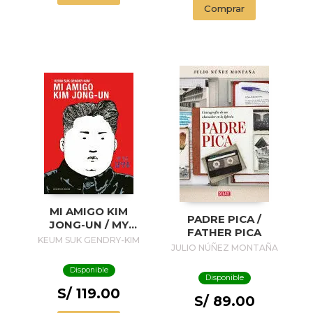
Comprar
MI AMIGO KIM
PADRE PICA /
JONG-UN / MY
FATHER PICA
FRIEND KIM JONG-
KEUM SUK GENDRY-KIM
JULIO NÚÑEZ MONTAÑA
UN
Disponible
Disponible
S/ 119.00
S/ 89.00