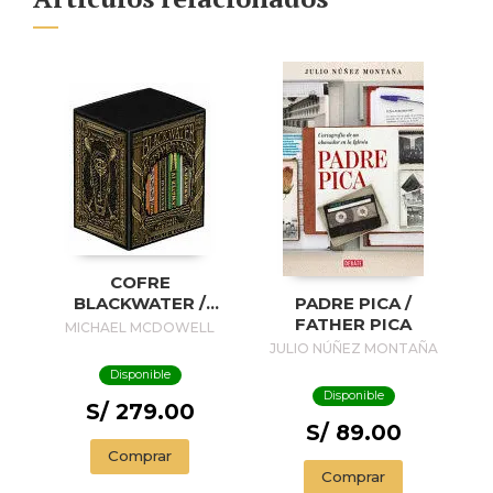
COFRE
BLACKWATER /
PADRE PICA /
BLACKWATER
FATHER PICA
MICHAEL MCDOWELL
TREASURE
JULIO NÚÑEZ MONTAÑA
Disponible
Disponible
S/ 279.00
S/ 89.00
Comprar
Comprar