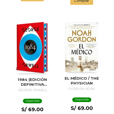
Comprar
EL MÉDICO / THE
1984 (EDICIÓN
PHYSICIAN
DEFINITIVA
AVALADA POR THE
GORDON, NOAH
GEORGE ORWELL
ORWELL ESTATE)
(EDICIÓN ESPECIAL
Disponible
Disponible
LIMITADA CON
S/ 69.00
CANTOS
S/ 69.00
PINTADOS) / 1984