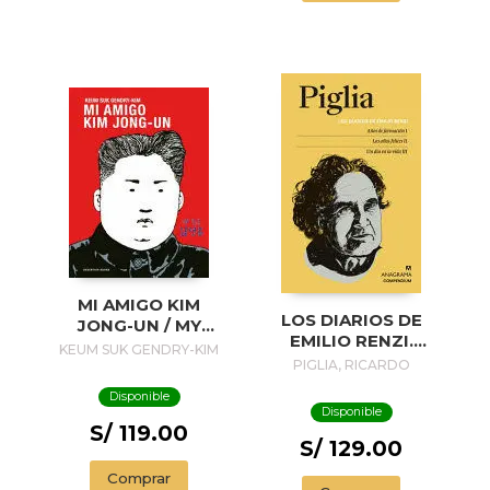
MI AMIGO KIM
LOS DIARIOS DE
JONG-UN / MY
EMILIO RENZI.
FRIEND KIM JONG-
KEUM SUK GENDRY-KIM
AÑOS DE
PIGLIA, RICARDO
UN
FORMACION I; LOS
Disponible
AÑOS FELICES II;
Disponible
UN DIA EN LA VIDA
S/ 119.00
III
S/ 129.00
Comprar