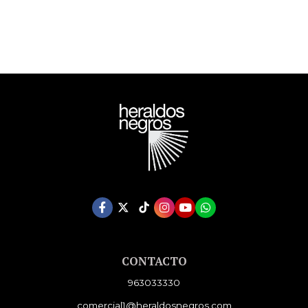
CONTACTO
963033330
comercial1@heraldosnegros.com