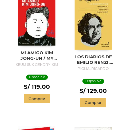
MI AMIGO KIM
LOS DIARIOS DE
JONG-UN / MY
EMILIO RENZI.
FRIEND KIM JONG-
KEUM SUK GENDRY-KIM
AÑOS DE
PIGLIA, RICARDO
UN
FORMACION I; LOS
Disponible
AÑOS FELICES II;
Disponible
UN DIA EN LA VIDA
S/ 119.00
III
S/ 129.00
Comprar
Comprar