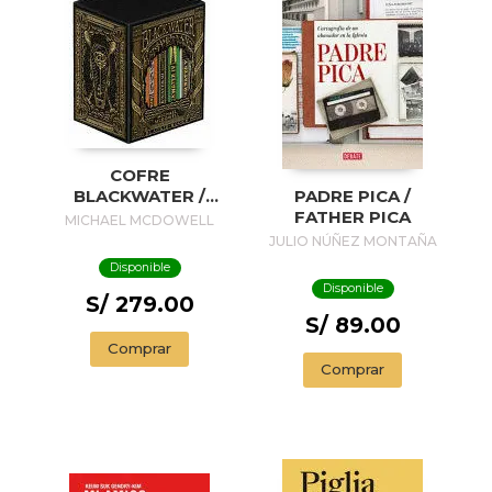
COFRE
BLACKWATER /
PADRE PICA /
BLACKWATER
FATHER PICA
MICHAEL MCDOWELL
TREASURE
JULIO NÚÑEZ MONTAÑA
Disponible
Disponible
S/ 279.00
S/ 89.00
Comprar
Comprar