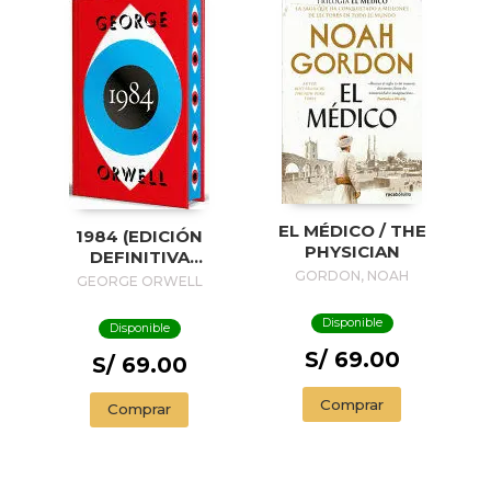
EL MÉDICO / THE
1984 (EDICIÓN
PHYSICIAN
DEFINITIVA
AVALADA POR THE
GORDON, NOAH
GEORGE ORWELL
ORWELL ESTATE)
(EDICIÓN ESPECIAL
Disponible
Disponible
LIMITADA CON
S/ 69.00
CANTOS
S/ 69.00
PINTADOS) / 1984
(EDITION
Comprar
Comprar
ENDORSED BY THE
ORWELL ESTATE)