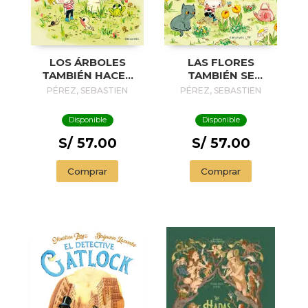
LOS ÁRBOLES
LAS FLORES
TAMBIÉN HACEN
TAMBIÉN SE
CACA
ENAMORAN
PÉREZ, SEBASTIEN
PÉREZ, SEBASTIEN
Disponible
Disponible
S/ 57.00
S/ 57.00
Comprar
Comprar