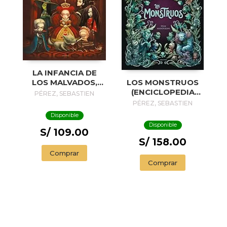
LA INFANCIA DE
LOS MONSTRUOS
LOS MALVADOS,
(ENCICLOPEDIA
VILLANOS Y
PÉREZ, SEBASTIEN
SERES MAGICOS)
MALEFICOS
PÉREZ, SEBASTIEN
Disponible
Disponible
S/ 109.00
S/ 158.00
Comprar
Comprar