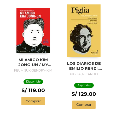
MI AMIGO KIM
LOS DIARIOS DE
JONG-UN / MY
EMILIO RENZI.
FRIEND KIM JONG-
KEUM SUK GENDRY-KIM
AÑOS DE
PIGLIA, RICARDO
UN
FORMACION I; LOS
Disponible
AÑOS FELICES II;
Disponible
UN DIA EN LA VIDA
S/ 119.00
III
S/ 129.00
Comprar
Comprar