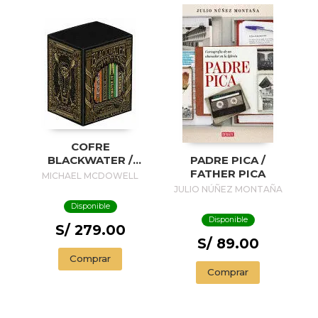
COFRE
BLACKWATER /
PADRE PICA /
BLACKWATER
FATHER PICA
MICHAEL MCDOWELL
TREASURE
JULIO NÚÑEZ MONTAÑA
Disponible
Disponible
S/ 279.00
S/ 89.00
Comprar
Comprar