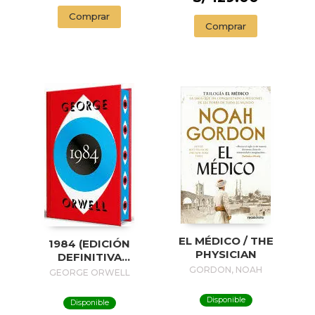
Comprar
Comprar
EL MÉDICO / THE
1984 (EDICIÓN
PHYSICIAN
DEFINITIVA
AVALADA POR THE
GORDON, NOAH
GEORGE ORWELL
ORWELL ESTATE)
(EDICIÓN ESPECIAL
Disponible
Disponible
LIMITADA CON