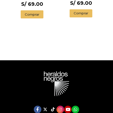
S/ 69.00
CANTOS
S/ 69.00
PINTADOS) / 1984
(EDITION
Comprar
Comprar
ENDORSED BY THE
ORWELL ESTATE)