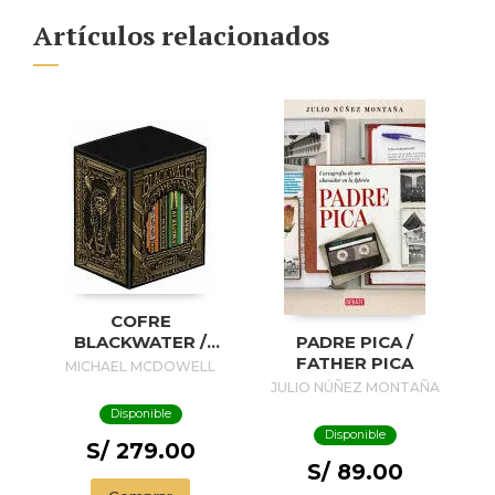
Artículos relacionados
COFRE
BLACKWATER /
PADRE PICA /
BLACKWATER
FATHER PICA
MICHAEL MCDOWELL
TREASURE
JULIO NÚÑEZ MONTAÑA
Disponible
Disponible
S/ 279.00
S/ 89.00