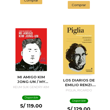
Comprar
Comprar
MI AMIGO KIM
LOS DIARIOS DE
JONG-UN / MY
EMILIO RENZI.
FRIEND KIM JONG-
KEUM SUK GENDRY-KIM
AÑOS DE
PIGLIA, RICARDO
UN
FORMACION I; LOS
Disponible
AÑOS FELICES II;
Disponible
UN DIA EN LA VIDA
S/ 119.00
III
S/ 129.00