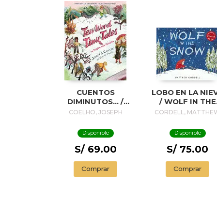
CUENTOS
LOBO EN LA NIE
DIMINUTOS... /
/ WOLF IN THE
TINY STORIES...
SNOW
COELHO, JOSEPH
CORDELL, MATTHE
Disponible
Disponible
S/ 69.00
S/ 75.00
Comprar
Comprar