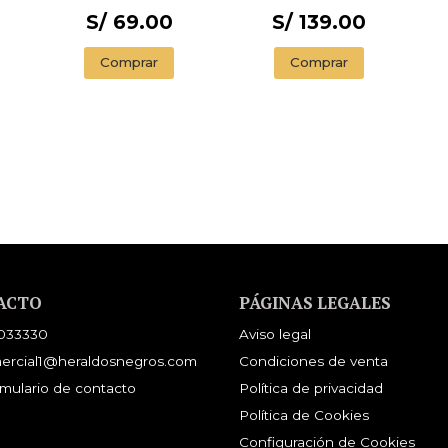
S/ 69.00
S/ 139.00
Comprar
Comprar
ACTO
PÁGINAS LEGALES
033330
Aviso legal
ercial1@heraldosnegros.com
Condiciones de venta
mulario de contacto
Política de privacidad
Política de Cookies
Configuración de Cookies