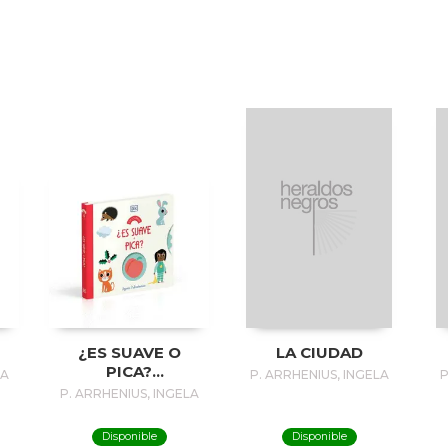
¿ES SUAVE O
LA CIUDAD
PICA?
LA
P. ARRHENIUS, INGELA
P
(ENCICLOMINI)
P. ARRHENIUS, INGELA
Disponible
Disponible