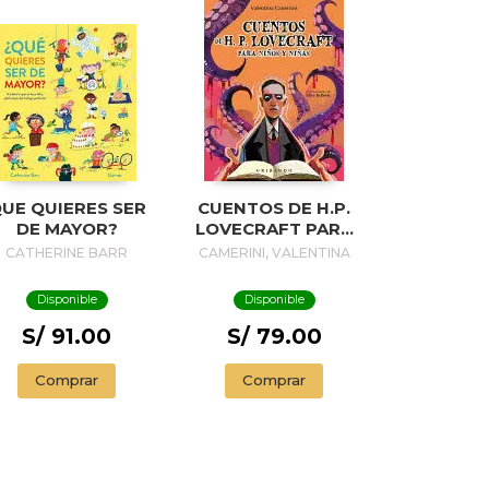
UE QUIERES SER
CUENTOS DE H.P.
DE MAYOR?
LOVECRAFT PARA
NIÑOS Y NIÑAS
CATHERINE BARR
CAMERINI, VALENTINA
Disponible
Disponible
S/ 91.00
S/ 79.00
Comprar
Comprar