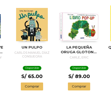
VE
UN PULPO
LA PEQUEÑA
Q
ORUGA GLOTONA.
CARLOS MANUEL DÍAZ
EL LIBRO POP-UP
CONSUEGRA
W
CARLE, ERIC
(COLECCIÓN ERIC
CARLE)
Disponible
Disponible
S/ 65.00
S/ 89.00
Comprar
Comprar