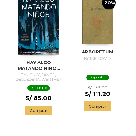
-20%
ARBORETUM
BYRNE, DAVID
HAY ALGO
MATANDO NIÑOS
Nº 01
TYNION IV, JAMES /
Disponible
DELL'EDERA, WERTHER
S/ 139.00
Disponible
S/ 111.20
S/ 85.00
Comprar
Comprar