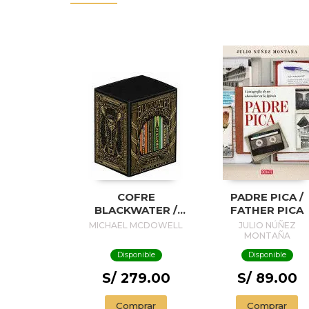
COFRE
PADRE PICA /
BLACKWATER /
FATHER PICA
BLACKWATER
MICHAEL MCDOWELL
JULIO NÚÑEZ
TREASURE
MONTAÑA
Disponible
Disponible
S/ 279.00
S/ 89.00
Comprar
Comprar