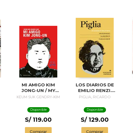
MI AMIGO KIM
LOS DIARIOS DE
JONG-UN / MY
EMILIO RENZI.
FRIEND KIM JONG-
AÑOS DE
A
KEUM SUK GENDRY-KIM
PIGLIA, RICARDO
UN
FORMACION I; LOS
AÑOS FELICES II;
Disponible
Disponible
UN DIA EN LA VIDA
III
S/ 119.00
S/ 129.00
P
Comprar
Comprar