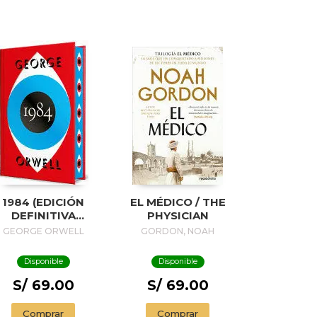
1984 (EDICIÓN
EL MÉDICO / THE
DEFINITIVA
PHYSICIAN
VALADA POR THE
GEORGE ORWELL
GORDON, NOAH
ORWELL ESTATE)
(EDICIÓN
Disponible
Disponible
ESPECIAL
LIMITADA CON
S/ 69.00
S/ 69.00
CANTOS
INTADOS) / 1984
Comprar
Comprar