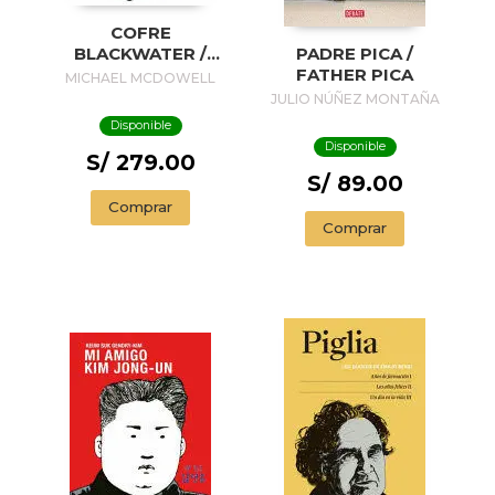
COFRE
BLACKWATER /
PADRE PICA /
BLACKWATER
FATHER PICA
MICHAEL MCDOWELL
TREASURE
JULIO NÚÑEZ MONTAÑA
Disponible
Disponible
S/ 279.00
S/ 89.00
Comprar
Comprar