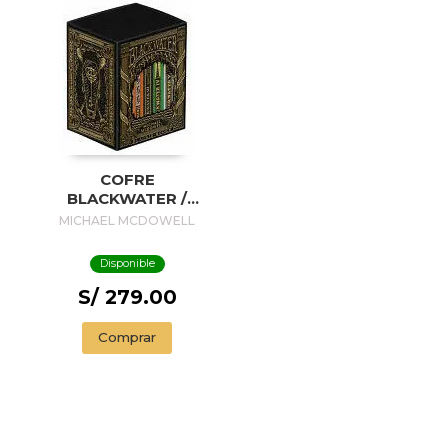
COFRE
BLACKWATER /
BLACKWATER
MICHAEL MCDOWELL
TREASURE
Disponible
S/ 279.00
Comprar