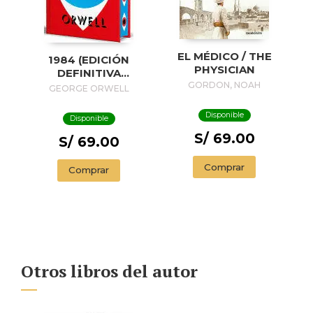
EL MÉDICO / THE
1984 (EDICIÓN
PHYSICIAN
DEFINITIVA
AVALADA POR THE
GORDON, NOAH
GEORGE ORWELL
ORWELL ESTATE)
(EDICIÓN ESPECIAL
Disponible
Disponible
LIMITADA CON
S/ 69.00
CANTOS
S/ 69.00
PINTADOS) / 1984
(EDITION
Comprar
Comprar
ENDORSED BY THE
ORWELL ESTATE)
Otros libros del autor