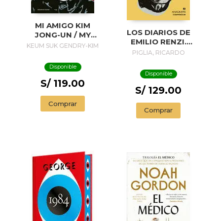
MI AMIGO KIM
LOS DIARIOS DE
JONG-UN / MY
EMILIO RENZI.
FRIEND KIM JONG-
KEUM SUK GENDRY-KIM
AÑOS DE
PIGLIA, RICARDO
UN
FORMACION I; LOS
Disponible
AÑOS FELICES II;
Disponible
UN DIA EN LA VIDA
S/ 119.00
III
S/ 129.00
Comprar
Comprar