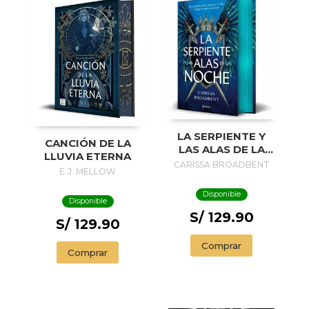
LA SERPIENTE Y
CANCIÓN DE LA
LAS ALAS DE LA
LLUVIA ETERNA
NOCHE (EDICIÓN
CARISSA BROADBENT
E.J. MELLOW
DELUXE)
Disponible
Disponible
S/ 129.90
S/ 129.90
Comprar
Comprar