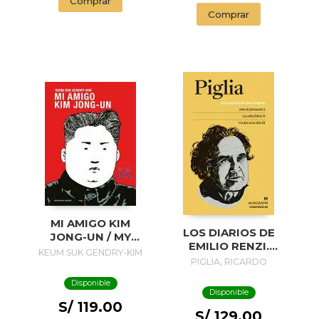
Comprar
Comprar
MI AMIGO KIM
LOS DIARIOS DE
JONG-UN / MY
EMILIO RENZI.
FRIEND KIM JONG-
KEUM SUK GENDRY-KIM
AÑOS DE
PIGLIA, RICARDO
UN
FORMACION I; LOS
Disponible
AÑOS FELICES II;
Disponible
UN DIA EN LA VIDA
S/ 119.00
III
S/ 129.00