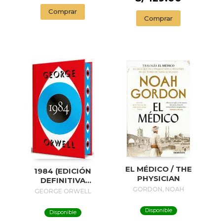
Comprar
Comprar
EL MÉDICO / THE
1984 (EDICIÓN
PHYSICIAN
DEFINITIVA
AVALADA POR THE
GORDON, NOAH
GEORGE ORWELL
ORWELL ESTATE)
(EDICIÓN ESPECIAL
Disponible
Disponible
LIMITADA CON