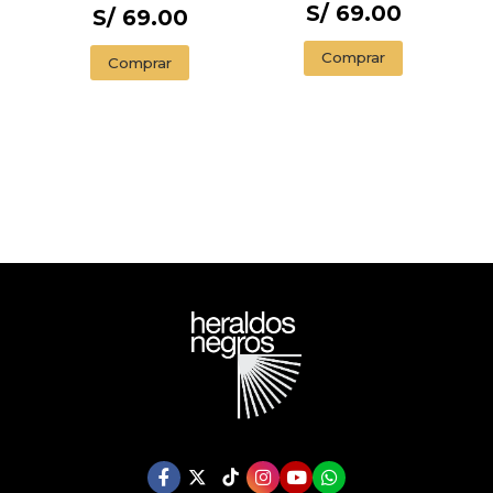
S/ 69.00
CANTOS
S/ 69.00
PINTADOS) / 1984
(EDITION
Comprar
Comprar
ENDORSED BY THE
ORWELL ESTATE)