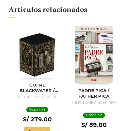
Artículos relacionados
COFRE
BLACKWATER /
PADRE PICA /
BLACKWATER
FATHER PICA
MICHAEL MCDOWELL
TREASURE
JULIO NÚÑEZ MONTAÑA
Disponible
Disponible
S/ 279.00
S/ 89.00