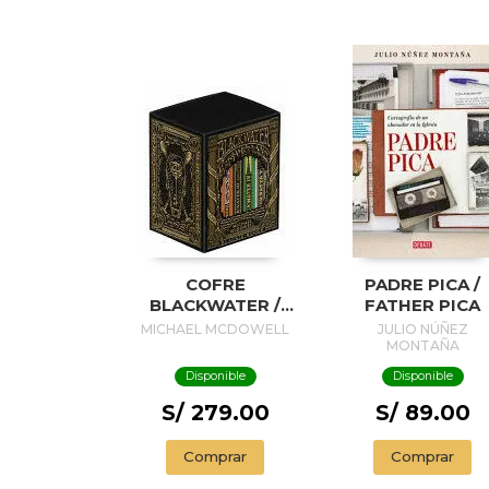
COFRE
PADRE PICA /
BLACKWATER /
FATHER PICA
BLACKWATER
MICHAEL MCDOWELL
JULIO NÚÑEZ
TREASURE
MONTAÑA
Disponible
Disponible
S/ 279.00
S/ 89.00
Comprar
Comprar