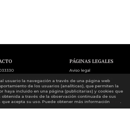
E
ACTO
PÁGINAS LEGALES
033330
Aviso legal
ercial1@heraldosnegros.com
Condiciones de venta
 al usuario la navegación a través de una página web
mulario de contacto
Política de privacidad
mportamiento de los usuarios (analíticas), que permiten la
tor haya incluido en una página (publicitarias) y cookies que
Política de Cookies
obtenida a través de la observación continuada de sus
Configuración de Cookies
os que acepta su uso. Puede obtener más información
aquí
.