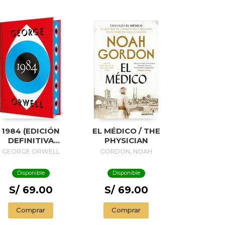
1984 (EDICIÓN
EL MÉDICO / THE
DEFINITIVA
PHYSICIAN
VALADA POR THE
GEORGE ORWELL
GORDON, NOAH
ORWELL ESTATE)
(EDICIÓN
Disponible
Disponible
ESPECIAL
LIMITADA CON
S/ 69.00
S/ 69.00
CANTOS
INTADOS) / 1984
Comprar
Comprar
(EDITION