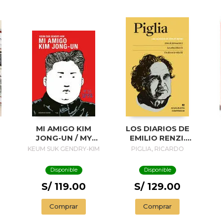
MI AMIGO KIM
LOS DIARIOS DE
JONG-UN / MY
EMILIO RENZI.
FRIEND KIM JONG-
AÑOS DE
A
KEUM SUK GENDRY-KIM
PIGLIA, RICARDO
UN
FORMACION I; LOS
AÑOS FELICES II;
Disponible
Disponible
UN DIA EN LA VIDA
III
S/ 119.00
S/ 129.00
P
Comprar
Comprar