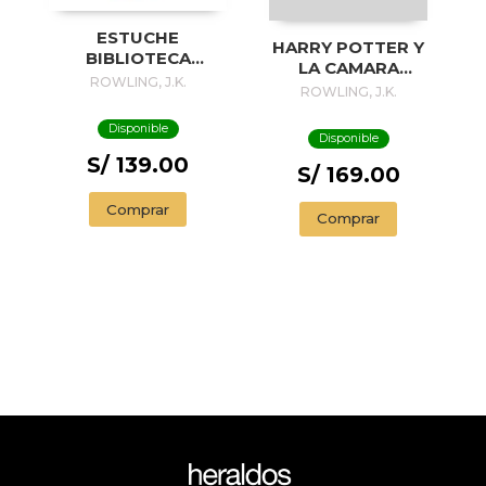
ESTUCHE
HARRY POTTER Y
BIBLIOTECA
LA CAMARA
HOGWARTS
ROWLING, J.K.
SECRETA
ROWLING, J.K.
(ILUSTRADO)
Disponible
Disponible
S/ 139.00
S/ 169.00
Comprar
Comprar