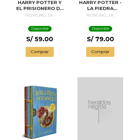
HARRY POTTER Y
HARRY POTTER -
EL PRISIONERO DE
LA PIEDRA
AZKABAN (DE
FILOSOFAL
ROWLING, J.K.
ROWLING, J.K.
BOLSILLO)
Disponible
Disponible
S/ 59.00
S/ 79.00
Comprar
Comprar