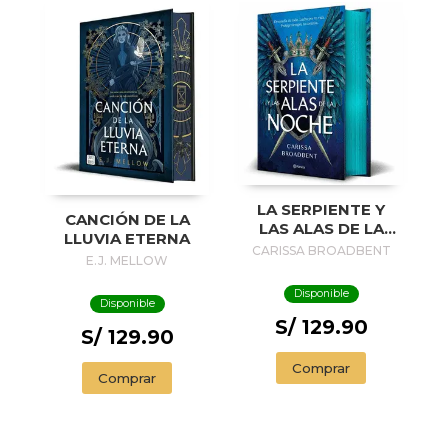
LA SERPIENTE Y
CANCIÓN DE LA
LAS ALAS DE LA
LLUVIA ETERNA
NOCHE (EDICIÓN
CARISSA BROADBENT
E.J. MELLOW
DELUXE)
Disponible
Disponible
S/ 129.90
S/ 129.90
Comprar
Comprar