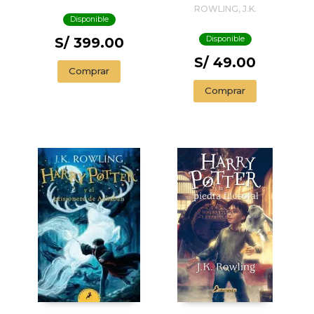
TIEMPOS -
ROWLING, J.K.
ILUSTRADO* (UN
Disponible
LIBRO DE LA
S/ 399.00
Disponible
BIBLIOTECA DE
HOG
S/ 49.00
Comprar
Comprar