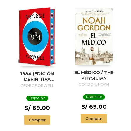
EL MÉDICO / THE
1984 (EDICIÓN
PHYSICIAN
DEFINITIVA
AVALADA POR THE
GORDON, NOAH
GEORGE ORWELL
ORWELL ESTATE)
(EDICIÓN ESPECIAL
Disponible
Disponible
LIMITADA CON
S/ 69.00
CANTOS
S/ 69.00
PINTADOS) / 1984
(EDITION
Comprar
Comprar
ENDORSED BY THE
ORWELL ESTATE)