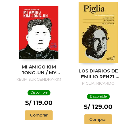
MI AMIGO KIM
LOS DIARIOS DE
JONG-UN / MY
EMILIO RENZI.
FRIEND KIM JONG-
KEUM SUK GENDRY-KIM
AÑOS DE
PIGLIA, RICARDO
UN
FORMACION I; LOS
Disponible
AÑOS FELICES II;
Disponible
UN DIA EN LA VIDA
S/ 119.00
III
S/ 129.00
Comprar
Comprar