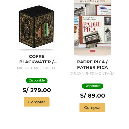
COFRE
BLACKWATER /
PADRE PICA /
BLACKWATER
FATHER PICA
MICHAEL MCDOWELL
TREASURE
JULIO NÚÑEZ MONTAÑA
Disponible
Disponible
S/ 279.00
S/ 89.00
Comprar
Comprar