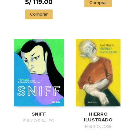
S/ 119.00
Comprar
Comprar
SNIFF
HIERRO
ILUSTRADO
FULVIO RISULEO
HIERRO, JOSÉ