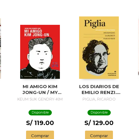
MI AMIGO KIM
LOS DIARIOS DE
JONG-UN / MY
EMILIO RENZI.
FRIEND KIM JONG-
AÑOS DE
A
KEUM SUK GENDRY-KIM
PIGLIA, RICARDO
UN
FORMACION I; LOS
AÑOS FELICES II;
Disponible
Disponible
UN DIA EN LA VIDA
III
S/ 119.00
S/ 129.00
P
Comprar
Comprar