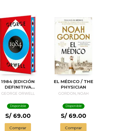
1984 (EDICIÓN
EL MÉDICO / THE
DEFINITIVA
PHYSICIAN
VALADA POR THE
GEORGE ORWELL
GORDON, NOAH
ORWELL ESTATE)
(EDICIÓN
Disponible
Disponible
ESPECIAL
LIMITADA CON
S/ 69.00
S/ 69.00
CANTOS
INTADOS) / 1984
Comprar
Comprar