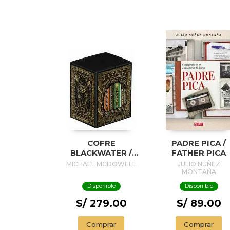
COFRE
PADRE PICA /
BLACKWATER /
FATHER PICA
BLACKWATER
MICHAEL MCDOWELL
JULIO NÚÑEZ
TREASURE
MONTAÑA
Disponible
Disponible
S/ 279.00
S/ 89.00
Comprar
Comprar